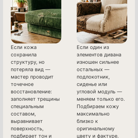
Если кожа
Если один из
сохранила
элементов дивана
структуру, но
изношен сильнее
потеряла вид —
остальных —
мастер проводит
подлокотник,
точечное
сиденье или
восстановление:
угловой модуль —
заполняет трещины
меняем только его.
специальным
Подбираем кожу
составом,
максимально
выравнивает
близко к
поверхность,
оригинальному
подбирает тон и
цвету и фактуре.