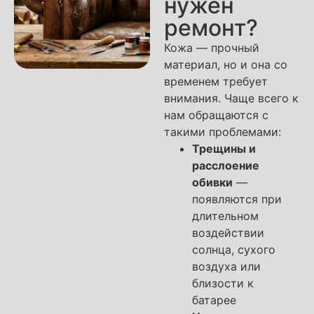
нужен
ремонт?
Кожа — прочный
материал, но и она со
временем требует
внимания. Чаще всего к
нам обращаются с
такими проблемами:
Трещины и
расслоение
обивки
—
появляются при
длительном
воздействии
солнца, сухого
воздуха или
близости к
батарее