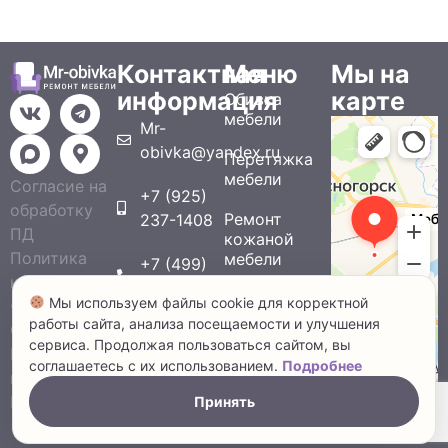
Контактная
Меню
Мы на
информация
карте
Обивка
мебели
Mr-
obivka@yandex.ru
Перетяжка
мебели
Согласие на
+7 (925)
обработку
Ремонт
237-1408
ПД
кожаной
Политика
мебели
+7 (499)
конфиденциальности
390-8702
Реставрация
Мы используем файлы cookie для корректной
© 2026 Mr-
мебели
работы сайта, анализа посещаемости и улучшения
Obivka.
Без
сервиса. Продолжая пользоваться сайтом, вы
Ремонт
выходных
Обивочные
соглашаетесь с их использованием.
Подробнее
мебели в
материалы
с 9.00 до
Москве.
Принять
21.00