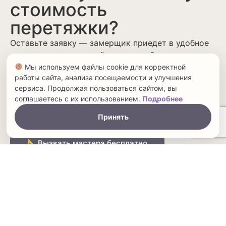
стоимость
перетяжки?
Оставьте заявку — замерщик приедет в удобное
для вас время, привезёт каталог образцов и
составит смету бесплатно.
Мы используем файлы cookie для корректной
работы сайта, анализа посещаемости и улучшения
Бесплатный выезд замерщика по всей Москве
сервиса. Продолжая пользоваться сайтом, вы
Заявка ни к чему не обязывает
соглашаетесь с их использованием.
Подробнее
Замерщик приедет в день обращения
Привезёт более 500 образцов тканей на выбор
Принять
Вызвать мастера бесплатно