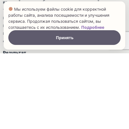
каждый элемент был выполнен с высокой
Мы используем файлы cookie для корректной
точностью, чтобы чехол идеально сидел на кресле,
работы сайта, анализа посещаемости и улучшения
подчеркивая его обновленные формы. Особое
сервиса. Продолжая пользоваться сайтом, вы
внимание было уделено устойчивости краски и
соглашаетесь с их использованием.
Подробнее
износостойкости материала, чтобы чехол сохранял
Принять
свой внешний вид на протяжении многих лет.
Результат